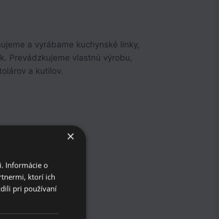
hujeme a vyrábame kuchynské linky,
ek. Prevádzkujeme vlastnú výrobu,
lárov a kutilov.
×
. Informácie o
tnermi, ktorí ich
ili pri používaní
osť.