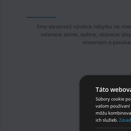
Sme slovenský výrobca nábytku na mier
vstavané skrine, spálne, obývacie izb
showroom a ponúkame
Táto webová
Súbory cookie po
vašom používaní n
môžu kombinovať s
Vyrába
ich služieb.
Zásad