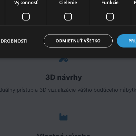
Výkonnosť
Cielenie
Funkcie
Rýchle dodacie lehoty
odávame nábytok včas a priamo na miesto inštalácie.
ODROBNOSTI
ODMIETNUŤ VŠETKO
PRI
3D návrhy
iduálny prístup a 3D vizualizácie vášho budúceho nábytk