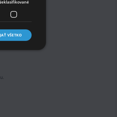
Neklasifikované
JAŤ VŠETKO
u.