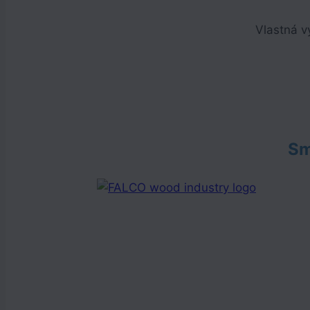
Vlastná v
Sm