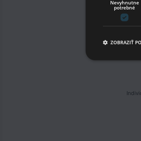
Nevyhnutne
potrebné
D
ZOBRAZIŤ P
Indiv