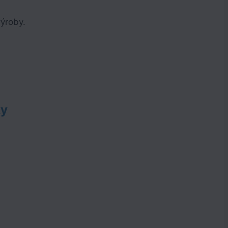
ýroby.
ky