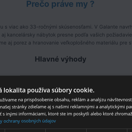
Prečo práve my ?
u s viac ako 33-ročnými skúsenosťami. V Galante navr
y aj kancelársky nábytok presne podľa vašich požiadavi
 aj porez a hranovanie veľkoplošného materiálu pre sto
Hlavné výhody
 lokalita používa súbory cookie.
užívame na prispôsobenie obsahu, reklám a analýzu návštevnosti
Slovenský výrobca
ašej stránky zdieľame aj s našimi reklamnými a analytickými par
 inými informáciami, ktoré ste im poskytli alebo ktoré zhromažd
me priamo na slovensku s dôrazom na kvalitu a precízn
y ochrany osobných údajov